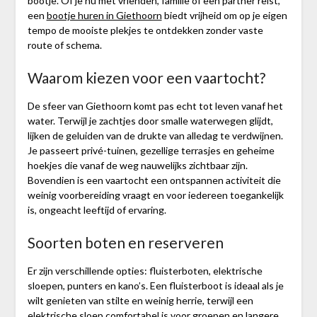
bootje. Of je nu met vrienden, familie of een partner reist,
een
bootje huren in Giethoorn
biedt vrijheid om op je eigen
tempo de mooiste plekjes te ontdekken zonder vaste
route of schema.
Waarom kiezen voor een vaartocht?
De sfeer van Giethoorn komt pas echt tot leven vanaf het
water. Terwijl je zachtjes door smalle waterwegen glijdt,
lijken de geluiden van de drukte van alledag te verdwijnen.
Je passeert privé-tuinen, gezellige terrasjes en geheime
hoekjes die vanaf de weg nauwelijks zichtbaar zijn.
Bovendien is een vaartocht een ontspannen activiteit die
weinig voorbereiding vraagt en voor iedereen toegankelijk
is, ongeacht leeftijd of ervaring.
Soorten boten en reserveren
Er zijn verschillende opties: fluisterboten, elektrische
sloepen, punters en kano’s. Een fluisterboot is ideaal als je
wilt genieten van stilte en weinig herrie, terwijl een
elektrische sloep comfortabel is voor groepen en langere