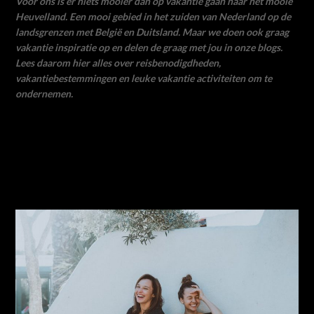
Voor ons is er niets mooier dan op vakantie gaan naar het mooie
Heuvelland. Een mooi gebied in het zuiden van Nederland op de
landsgrenzen met België en Duitsland. Maar we doen ook graag
vakantie inspiratie op en delen de graag met jou in onze blogs.
Lees daarom hier alles over reisbenodigdheden,
vakantiebestemmingen en leuke vakantie activiteiten om te
ondernemen.